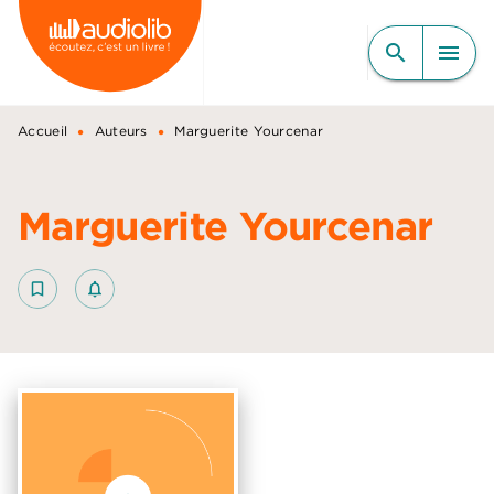
MENU
RECHERCHE
CONTENU
search
menu
PIED DE PAGE
•
•
Accueil
Auteurs
Marguerite Yourcenar
Marguerite Yourcenar
bookmark_border
notifications_none_outlined