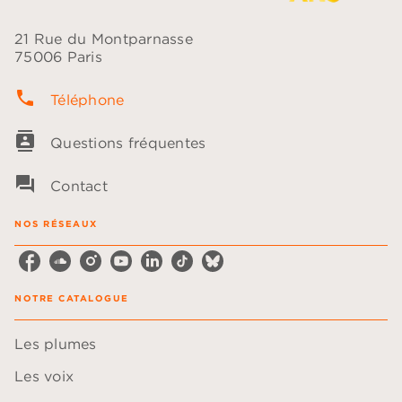
21 Rue du Montparnasse
75006 Paris
phone
Téléphone
contacts
Questions fréquentes
question_answer
Contact
NOS RÉSEAUX
NOTRE CATALOGUE
Les plumes
Les voix