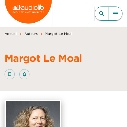
MENU
RECHERCHE
CONTENU
search
menu
PIED DE PAGE
•
•
Accueil
Auteurs
Margot Le Moal
Margot Le Moal
bookmark_border
notifications_none_outlined