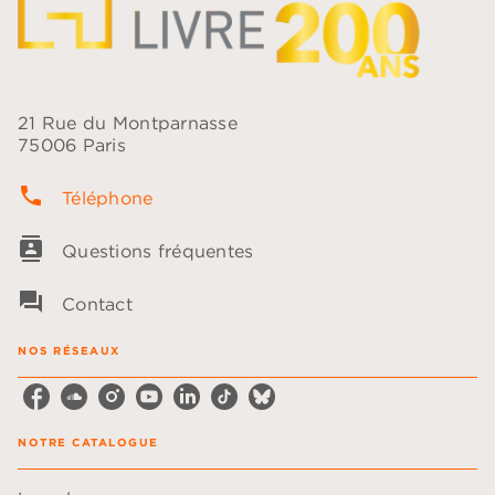
21 Rue du Montparnasse
75006 Paris
phone
Téléphone
contacts
Questions fréquentes
question_answer
Contact
NOS RÉSEAUX
NOTRE CATALOGUE