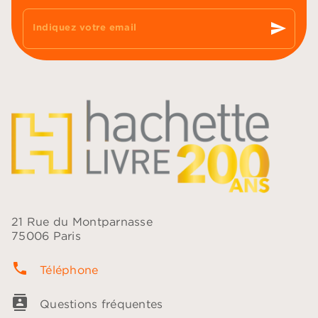
send
Indiquez votre email
21 Rue du Montparnasse
75006 Paris
phone
Téléphone
contacts
Questions fréquentes