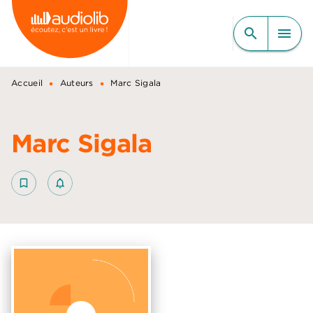
MENU
RECHERCHE
CONTENU
search
menu
PIED DE PAGE
•
•
Accueil
Auteurs
Marc Sigala
Marc Sigala
bookmark_border
notifications_none_outlined