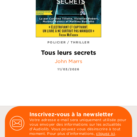
POLICIER / THRILLER
Tous leurs secrets
John Marrs
11/03/2026
Inscrivez-vous à la newsletter
Votre adresse e-mail sera uniquement utilisée pour
vous envoyer des informations sur les actualités
d'Audiolib. Vous pouvez vous désinscrire à tout
moment. Pour plus d’informations,
cliquez ici
.