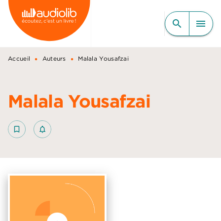
MENU
RECHERCHE
CONTENU
search
menu
PIED DE PAGE
•
•
Accueil
Auteurs
Malala Yousafzai
Malala Yousafzai
bookmark_border
notifications_none_outlined