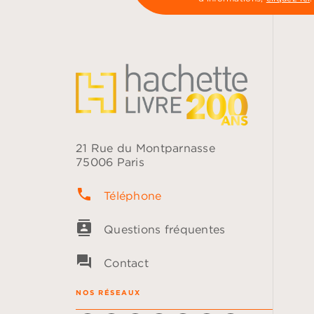
21 Rue du Montparnasse
75006 Paris
phone
Téléphone
contacts
Questions fréquentes
question_answer
Contact
NOS RÉSEAUX