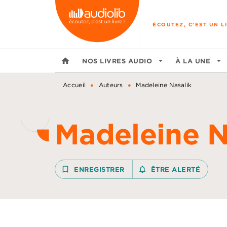
MENU
RECHERCHE
CONTENU
ÉCOUTEZ, C'EST UN LI
home
NOS LIVRES AUDIO
arrow_drop_down
À LA UNE
arrow_drop_down
•
•
Accueil
Auteurs
Madeleine Nasalik
Madeleine N
bookmark_border
ENREGISTRER
notifications_none_outline
ÊTRE ALERTÉ