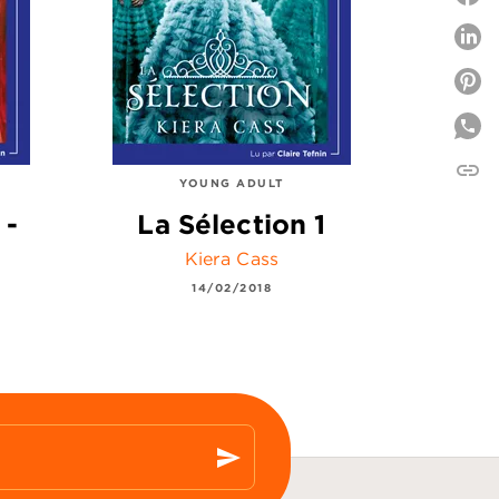
P
P
link
C
YOUNG ADULT
 -
La Sélection 1
Kiera Cass
14/02/2018
send