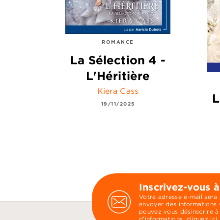
ROMANCE
La Sélection 4 -
L'Héritière
Kiera Cass
L
19/11/2025
Inscrivez-vous à
Votre adresse e-mail sera
envoyer des informations s
pouvez vous désinscrire à
d’informations,
cliquez ici
.