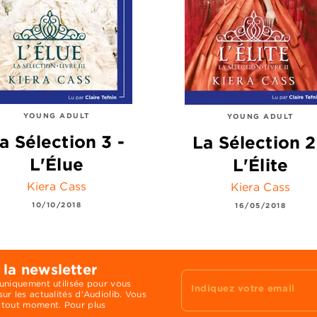
YOUNG ADULT
YOUNG ADULT
a Sélection 3 -
La Sélection 2
L'Élue
L'Élite
Kiera Cass
Kiera Cass
10/10/2018
16/05/2018
 la newsletter
 uniquement utilisée pour vous
Indiquez votre email
ur les actualités d'Audiolib. Vous
 tout moment. Pour plus