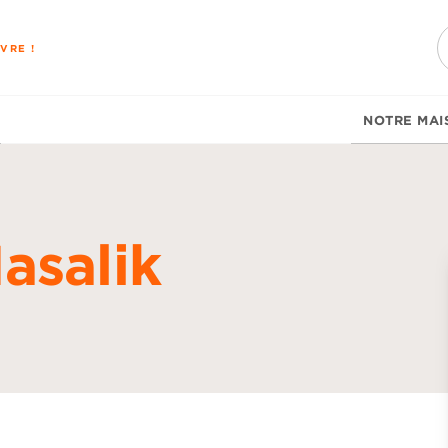
PIED DE PAGE
VRE !
NOTRE MAI
asalik
d