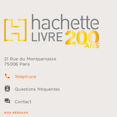
21 Rue du Montparnasse
75006 Paris
phone
Téléphone
contacts
Questions fréquentes
question_answer
Contact
NOS RÉSEAUX