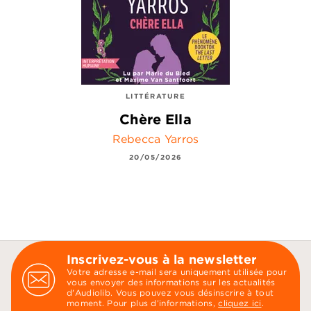
LITTÉRATURE
Chère Ella
Rebecca Yarros
20/05/2026
Inscrivez-vous à la newsletter
Votre adresse e-mail sera uniquement utilisée pour
vous envoyer des informations sur les actualités
d'Audiolib. Vous pouvez vous désinscrire à tout
moment. Pour plus d’informations,
cliquez ici
.