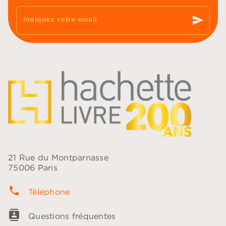
send
Indiquez votre email
21 Rue du Montparnasse
75006 Paris
phone
Téléphone
contacts
Questions fréquentes