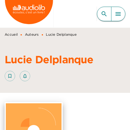
MENU
RECHERCHE
CONTENU
search
menu
PIED DE PAGE
•
•
Accueil
Auteurs
Lucie Delplanque
Lucie Delplanque
bookmark_border
notifications_none_outlined