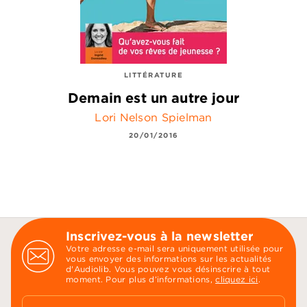
LITTÉRATURE
Demain est un autre jour
Lori Nelson Spielman
20/01/2016
Inscrivez-vous à la newsletter
Votre adresse e-mail sera uniquement utilisée pour
vous envoyer des informations sur les actualités
d'Audiolib. Vous pouvez vous désinscrire à tout
moment. Pour plus d’informations,
cliquez ici
.