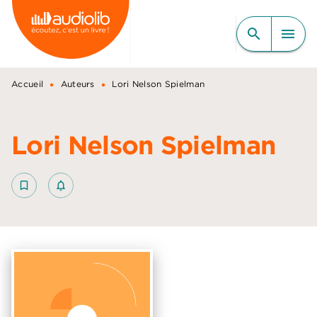
MENU
RECHERCHE
CONTENU
search
menu
PIED DE PAGE
•
•
Accueil
Auteurs
Lori Nelson Spielman
Lori Nelson Spielman
bookmark_border
notifications_none_outlined