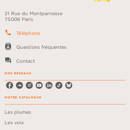
21 Rue du Montparnasse
75006 Paris
phone
Téléphone
contacts
Questions fréquentes
question_answer
Contact
NOS RÉSEAUX
NOTRE CATALOGUE
Les plumes
Les voix