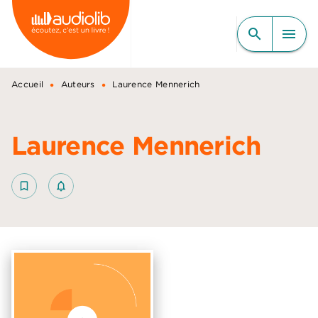
MENU
RECHERCHE
CONTENU
search
menu
PIED DE PAGE
•
•
Accueil
Auteurs
Laurence Mennerich
Laurence Mennerich
bookmark_border
notifications_none_outlined