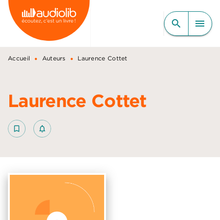
MENU
RECHERCHE
CONTENU
search
menu
PIED DE PAGE
•
•
Accueil
Auteurs
Laurence Cottet
Laurence Cottet
bookmark_border
notifications_none_outlined