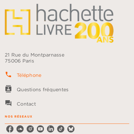
21 Rue du Montparnasse
75006 Paris
phone
Téléphone
contacts
Questions fréquentes
question_answer
Contact
NOS RÉSEAUX