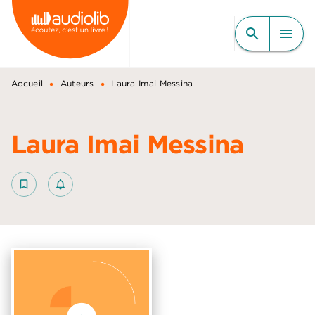
MENU
RECHERCHE
CONTENU
search
menu
PIED DE PAGE
•
•
Accueil
Auteurs
Laura Imai Messina
Laura Imai Messina
bookmark_border
notifications_none_outlined