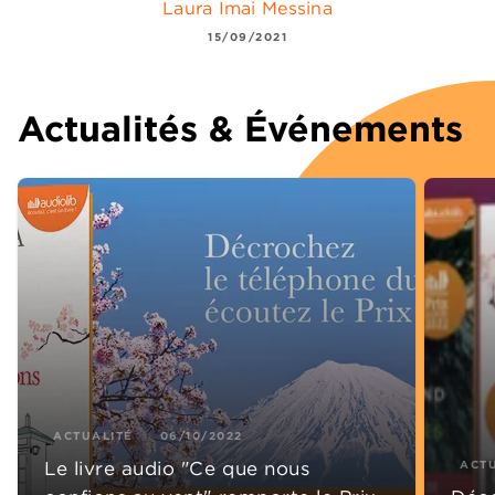
Laura Imai Messina
15/09/2021
Actualités & Événements
ACTUALITÉ
06/10/2022
Le livre audio "Ce que nous
ACT