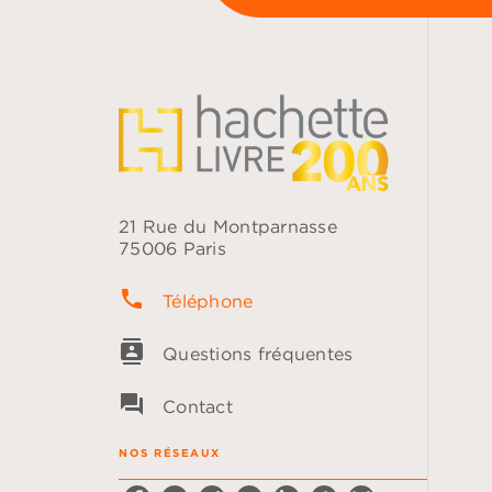
21 Rue du Montparnasse
75006 Paris
phone
Téléphone
contacts
Questions fréquentes
question_answer
Contact
NOS RÉSEAUX