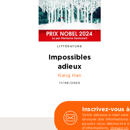
LITTÉRATURE
Impossibles
adieux
Kang Han
11/06/2025
Inscrivez-vous à
Votre adresse e-mail sera
envoyer des informations s
pouvez vous désinscrire à
d’informations,
cliquez ici
.