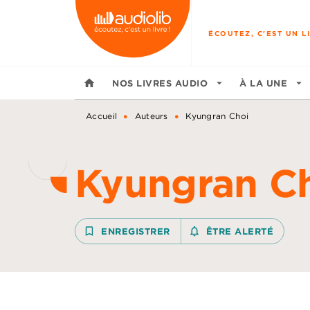
MENU
RECHERCHE
CONTENU
ÉCOUTEZ, C'EST UN LI
home
NOS LIVRES AUDIO
arrow_drop_down
À LA UNE
arrow_drop_down
•
•
Accueil
Auteurs
Kyungran Choi
Kyungran C
bookmark_border
ENREGISTRER
notifications_none_outline
ÊTRE ALERTÉ