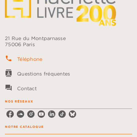
21 Rue du Montparnasse
75006 Paris
phone
Téléphone
contacts
Questions fréquentes
question_answer
Contact
NOS RÉSEAUX
NOTRE CATALOGUE