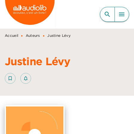
MENU
RECHERCHE
CONTENU
search
menu
PIED DE PAGE
•
•
Accueil
Auteurs
Justine Lévy
Justine Lévy
bookmark_border
notifications_none_outlined