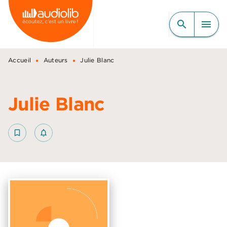
MENU
RECHERCHE
CONTENU
search
menu
PIED DE PAGE
•
•
Accueil
Auteurs
Julie Blanc
Julie Blanc
bookmark_border
notifications_none_outlined