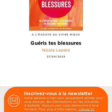
A L'ÉCOUTE DU VIVRE MIEUX
Guéris tes blessures
Nicole Lepera
27/09/2023
Inscrivez-vous à la newsletter
Votre adresse e-mail sera uniquement utilisée pour
vous envoyer des informations sur les actualités
d'Audiolib. Vous pouvez vous désinscrire à tout
moment. Pour plus d’informations,
cliquez ici
.