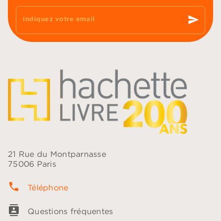
send
Indiquez votre email
21 Rue du Montparnasse
75006 Paris
phone
Téléphone
contacts
Questions fréquentes