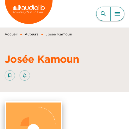
MENU
RECHERCHE
CONTENU
search
menu
PIED DE PAGE
•
•
Accueil
Auteurs
Josée Kamoun
Josée Kamoun
bookmark_border
notifications_none_outlined