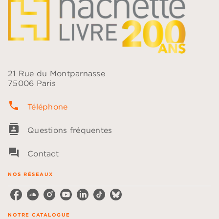
21 Rue du Montparnasse
75006 Paris
phone
Téléphone
contacts
Questions fréquentes
question_answer
Contact
NOS RÉSEAUX
NOTRE CATALOGUE