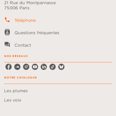
21 Rue du Montparnasse
75006 Paris
phone
Téléphone
contacts
Questions fréquentes
question_answer
Contact
NOS RÉSEAUX
NOTRE CATALOGUE
Les plumes
Les voix