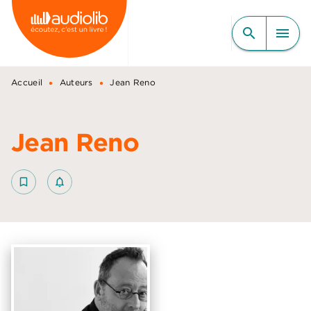
MENU
RECHERCHE
CONTENU
search
menu
PIED DE PAGE
•
•
Accueil
Auteurs
Jean Reno
Jean Reno
bookmark_border
notifications_none_outlined