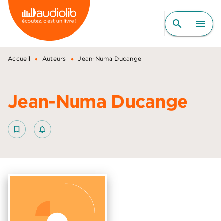
MENU
RECHERCHE
CONTENU
search
menu
PIED DE PAGE
•
•
Accueil
Auteurs
Jean-Numa Ducange
Jean-Numa Ducange
bookmark_border
notifications_none_outlined