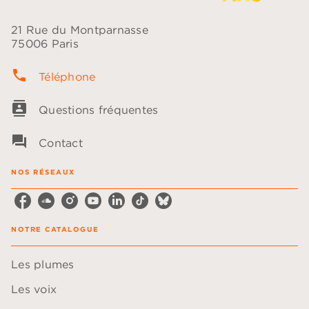
21 Rue du Montparnasse
75006 Paris
phone
Téléphone
contacts
Questions fréquentes
question_answer
Contact
NOS RÉSEAUX
NOTRE CATALOGUE
Les plumes
Les voix