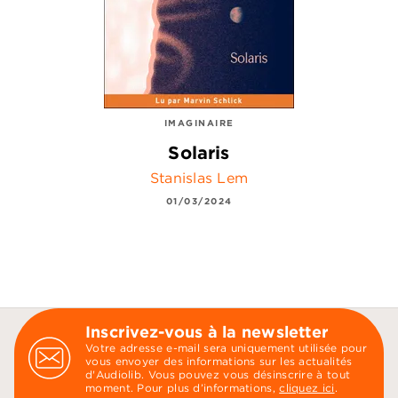
IMAGINAIRE
Solaris
Stanislas Lem
01/03/2024
Inscrivez-vous à la newsletter
Votre adresse e-mail sera uniquement utilisée pour
vous envoyer des informations sur les actualités
d'Audiolib. Vous pouvez vous désinscrire à tout
moment. Pour plus d’informations,
cliquez ici
.