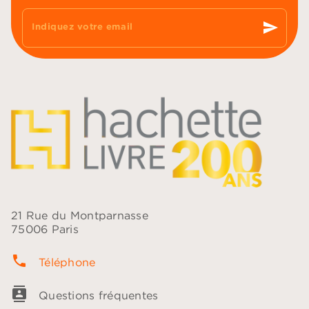
send
Indiquez votre email
21 Rue du Montparnasse
75006 Paris
phone
Téléphone
contacts
Questions fréquentes