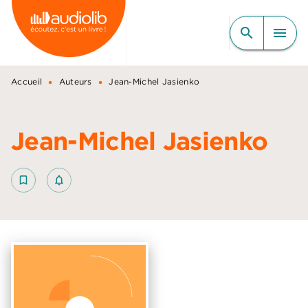
MENU
RECHERCHE
CONTENU
search
menu
PIED DE PAGE
•
•
Accueil
Auteurs
Jean-Michel Jasienko
Jean-Michel Jasienko
bookmark_border
notifications_none_outlined