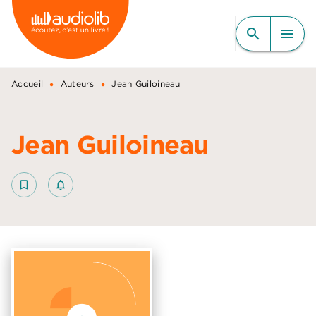
MENU
RECHERCHE
CONTENU
search
menu
PIED DE PAGE
•
•
Accueil
Auteurs
Jean Guiloineau
Jean Guiloineau
bookmark_border
notifications_none_outlined