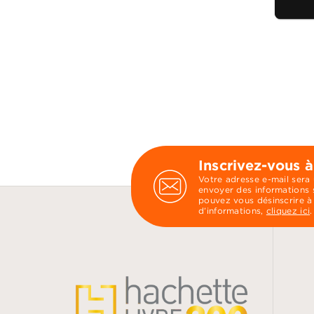
Inscrivez-vous à
Votre adresse e-mail sera
envoyer des informations s
pouvez vous désinscrire à
d’informations,
cliquez ici
.