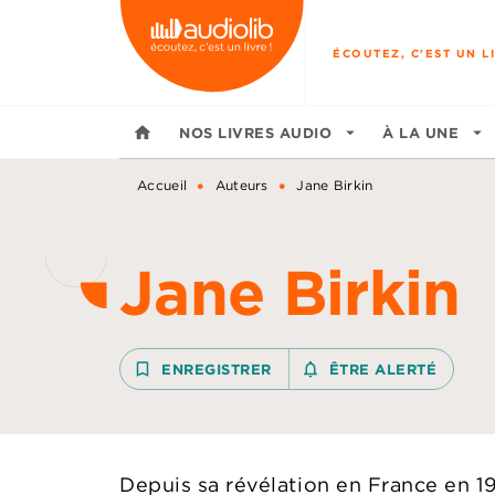
MENU
RECHERCHE
CONTENU
ÉCOUTEZ, C'EST UN LI
home
NOS LIVRES AUDIO
arrow_drop_down
À LA UNE
arrow_drop_down
•
•
Accueil
Auteurs
Jane Birkin
Jane Birkin
bookmark_border
ENREGISTRER
notifications_none_outline
ÊTRE ALERTÉ
Depuis sa révélation en France en 1