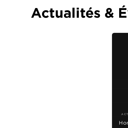
Actualités &
AC
Hom