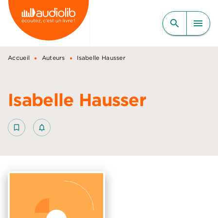
MENU
RECHERCHE
CONTENU
search
menu
PIED DE PAGE
•
•
Accueil
Auteurs
Isabelle Hausser
Isabelle Hausser
bookmark_border
notifications_none_outlined