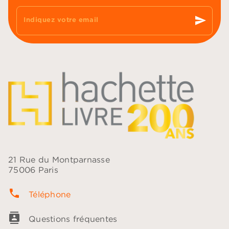
send
Indiquez votre email
21 Rue du Montparnasse
75006 Paris
phone
Téléphone
contacts
Questions fréquentes