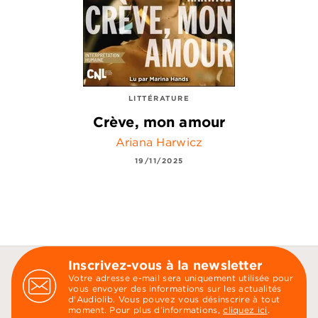
LITTÉRATURE
Crève, mon amour
Ariana Harwicz
19/11/2025
Inscrivez-vous à la newsletter
Votre adresse e-mail sera uniquement utilisée pour
vous envoyer des informations sur les actualités
d'Audiolib. Vous pouvez vous désinscrire à tout
moment. Pour plus d’informations,
cliquez ici
.