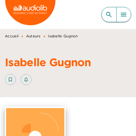
MENU
RECHERCHE
CONTENU
search
menu
PIED DE PAGE
•
•
Accueil
Auteurs
Isabelle Gugnon
Isabelle Gugnon
bookmark_border
notifications_none_outlined