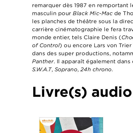
remarquer dès 1987 en remportant le
masculin pour
Black Mic-Mac
de Thom
les planches de théâtre sous la dire
carrière cinématographie le fera trav
monde entier, tels Claire Denis (
Cho
of Control
) ou encore Lars von Trier
dans des super productions, nota
Panther
. Il apparaît également dan
S.W.A.T
,
Soprano
,
24h chrono
.
Livre(s) audio