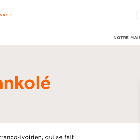
PIED DE PAGE
VRE !
NOTRE MAI
ankolé
d
anco-ivoirien, qui se fait