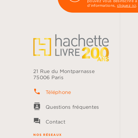
pouvez vous désinscrire à
d’informations,
cliquez ici
.
21 Rue du Montparnasse
75006 Paris
phone
Téléphone
contacts
Questions fréquentes
question_answer
Contact
NOS RÉSEAUX