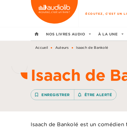
MENU
RECHERCHE
CONTENU
ÉCOUTEZ, C'EST UN LI
home
NOS LIVRES AUDIO
arrow_drop_down
À LA UNE
arrow_drop_down
•
•
Accueil
Auteurs
Isaach de Bankolé
Isaach de B
bookmark_border
ENREGISTRER
notifications_none_outline
ÊTRE ALERTÉ
Isaach de Bankolé est un comédien fr