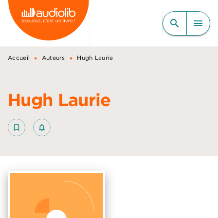
MENU
RECHERCHE
CONTENU
search
menu
PIED DE PAGE
•
•
Accueil
Auteurs
Hugh Laurie
Hugh Laurie
bookmark_border
notifications_none_outlined