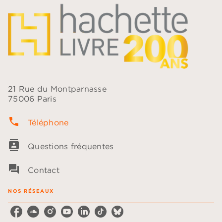
21 Rue du Montparnasse
75006 Paris
phone
Téléphone
contacts
Questions fréquentes
question_answer
Contact
NOS RÉSEAUX