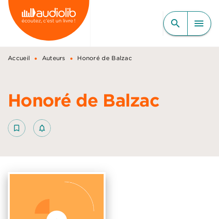
MENU
RECHERCHE
CONTENU
search
menu
PIED DE PAGE
•
•
Accueil
Auteurs
Honoré de Balzac
Honoré de Balzac
bookmark_border
notifications_none_outlined