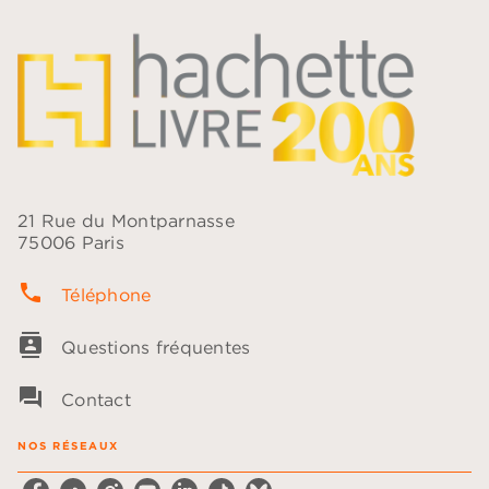
21 Rue du Montparnasse
75006 Paris
phone
Téléphone
contacts
Questions fréquentes
question_answer
Contact
NOS RÉSEAUX