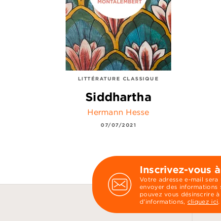
LITTÉRATURE CLASSIQUE
Siddhartha
Hermann Hesse
07/07/2021
Inscrivez-vous à
Votre adresse e-mail sera
envoyer des informations s
pouvez vous désinscrire à
d’informations,
cliquez ici
.