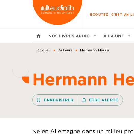
MENU
RECHERCHE
CONTENU
ÉCOUTEZ, C'EST UN LI
home
NOS LIVRES AUDIO
arrow_drop_down
À LA UNE
arrow_drop_down
•
•
Accueil
Auteurs
Hermann Hesse
Hermann He
bookmark_border
ENREGISTRER
notifications_none_outline
ÊTRE ALERTÉ
Né en Allemagne dans un milieu pro