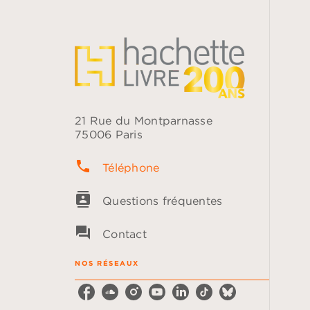
21 Rue du Montparnasse
75006 Paris
phone
Téléphone
contacts
Questions fréquentes
question_answer
Contact
NOS RÉSEAUX