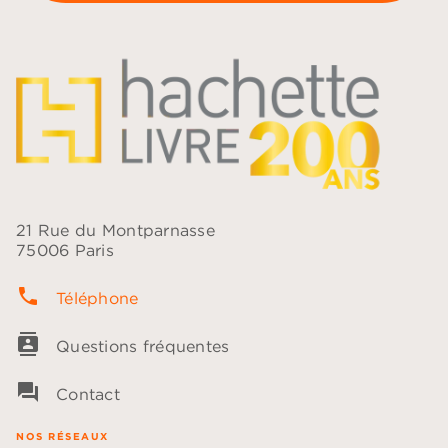
21 Rue du Montparnasse
75006 Paris
phone
Téléphone
contacts
Questions fréquentes
question_answer
Contact
NOS RÉSEAUX