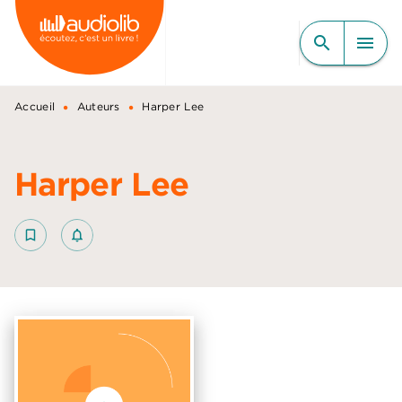
MENU
RECHERCHE
CONTENU
search
menu
PIED DE PAGE
•
•
Accueil
Auteurs
Harper Lee
Harper Lee
bookmark_border
notifications_none_outlined