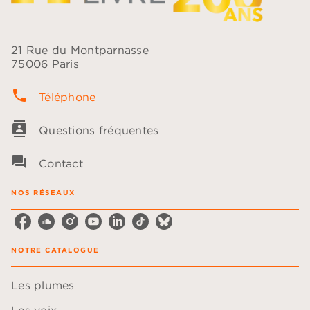
21 Rue du Montparnasse
75006 Paris
phone
Téléphone
contacts
Questions fréquentes
question_answer
Contact
NOS RÉSEAUX
NOTRE CATALOGUE
Les plumes
Les voix