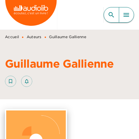
MENU
RECHERCHE
CONTENU
search
menu
PIED DE PAGE
•
•
Accueil
Auteurs
Guillaume Gallienne
Guillaume Gallienne
bookmark_border
notifications_none_outlined