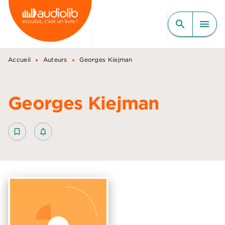
MENU
RECHERCHE
CONTENU
search
menu
PIED DE PAGE
•
•
Accueil
Auteurs
Georges Kiejman
Georges Kiejman
bookmark_border
notifications_none_outlined