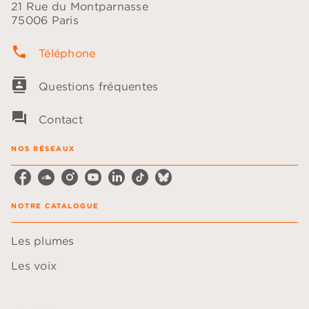
21 Rue du Montparnasse
75006 Paris
phone
Téléphone
contacts
Questions fréquentes
question_answer
Contact
NOS RÉSEAUX
NOTRE CATALOGUE
Les plumes
Les voix