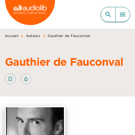
MENU
RECHERCHE
CONTENU
search
menu
PIED DE PAGE
•
•
Accueil
Auteurs
Gauthier de Fauconval
Gauthier de Fauconval
bookmark_border
notifications_none_outlined