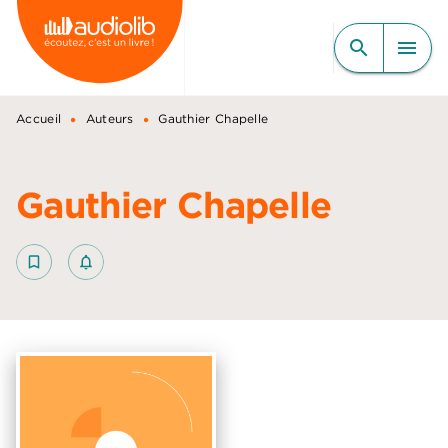
MENU
RECHERCHE
CONTENU
search
menu
PIED DE PAGE
•
•
Accueil
Auteurs
Gauthier Chapelle
Gauthier Chapelle
bookmark_border
notifications_none_outlined