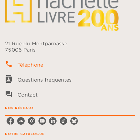
21 Rue du Montparnasse
75006 Paris
phone
Téléphone
contacts
Questions fréquentes
question_answer
Contact
NOS RÉSEAUX
NOTRE CATALOGUE