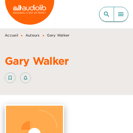
MENU
RECHERCHE
CONTENU
search
menu
PIED DE PAGE
•
•
Accueil
Auteurs
Gary Walker
Gary Walker
bookmark_border
notifications_none_outlined