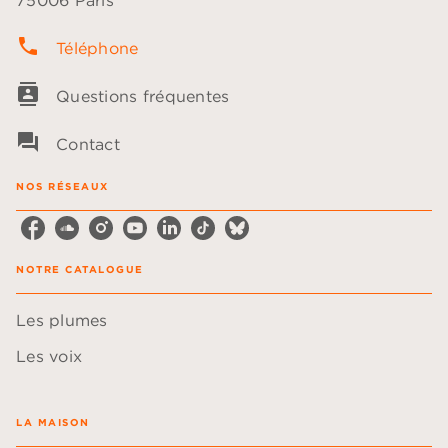
75006 Paris
phone
Téléphone
contacts
Questions fréquentes
question_answer
Contact
NOS RÉSEAUX
NOTRE CATALOGUE
Les plumes
Les voix
LA MAISON