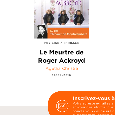
POLICIER / THRILLER
Le Meurtre de
Roger Ackroyd
Agatha Christie
14/09/2016
Inscrivez-vous à
Votre adresse e-mail sera
envoyer des informations s
pouvez vous désinscrire à
d’informations,
cliquez ici
.