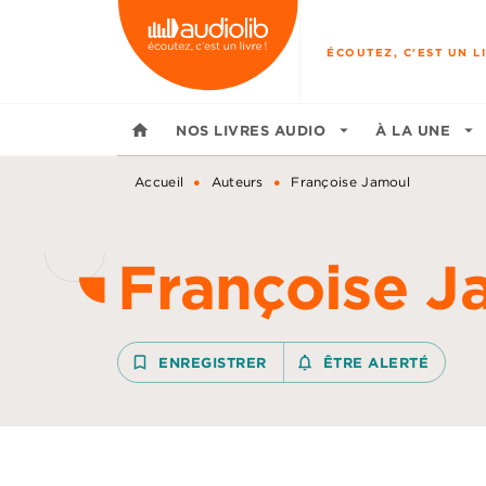
MENU
RECHERCHE
CONTENU
ÉCOUTEZ, C'EST UN LI
home
NOS LIVRES AUDIO
arrow_drop_down
À LA UNE
arrow_drop_down
•
•
Accueil
Auteurs
Françoise Jamoul
Françoise J
bookmark_border
ENREGISTRER
notifications_none_outline
ÊTRE ALERTÉ