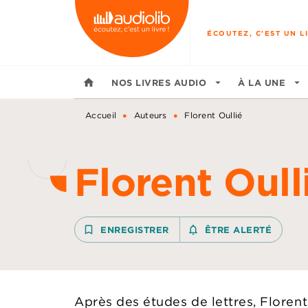
MENU
RECHERCHE
CONTENU
ÉCOUTEZ, C'EST UN LI
home
NOS LIVRES AUDIO
arrow_drop_down
À LA UNE
arrow_drop_down
•
•
Accueil
Auteurs
Florent Oullié
Florent Oull
bookmark_border
ENREGISTRER
notifications_none_outline
ÊTRE ALERTÉ
Après des études de lettres, Florent 