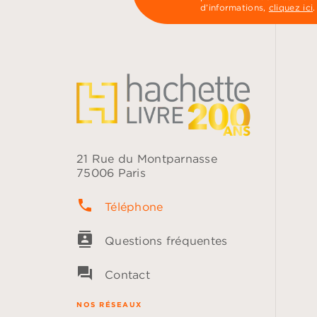
d’informations,
cliquez ici
.
21 Rue du Montparnasse
75006 Paris
phone
Téléphone
contacts
Questions fréquentes
question_answer
Contact
NOS RÉSEAUX