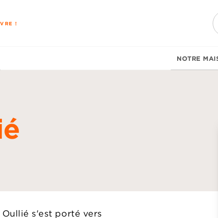
PIED DE PAGE
VRE !
NOTRE MAI
ié
d
Oullié s'est porté vers