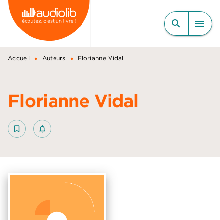
MENU
RECHERCHE
CONTENU
search
menu
PIED DE PAGE
•
•
Accueil
Auteurs
Florianne Vidal
Florianne Vidal
bookmark_border
notifications_none_outlined