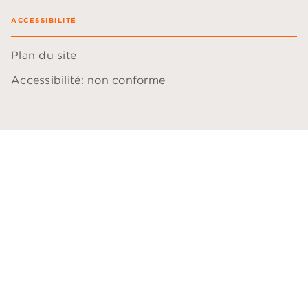
ACCESSIBILITÉ
Plan du site
Accessibilité: non conforme
Données personnelles
Paramétrer vos cookies
Mentions légales
Conditions générales d'utilisation
Charte de référencement
AUDIOLIB© 2026