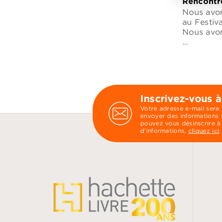
Rencontre
Nous avons
au Festiva
Nous avo
…
Inscrivez-vous à
Votre adresse e-mail sera
envoyer des informations s
pouvez vous désinscrire à
d’informations,
cliquez ici
.