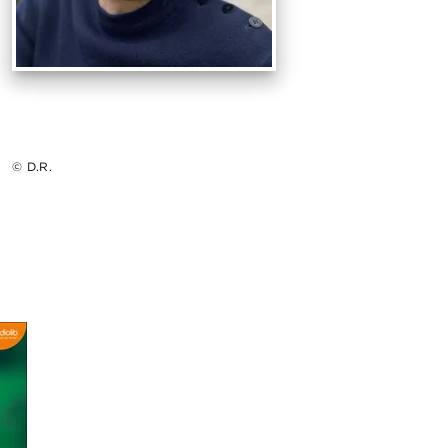
© D.R.