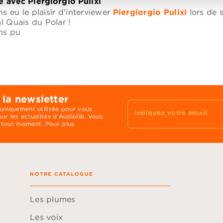
 avec Piergiorgio Pulixi
 eu le plaisir d'interviewer
Piergiorgio Pulixi
lors de 
l Quais du Polar !
ns pu
 la newsletter
 uniquement utilisée pour vous
Indiquez votre email
ur les actualités d'Audiolib. Vous
 tout moment. Pour plus
NOTRE CATALOGUE
Les plumes
Les voix