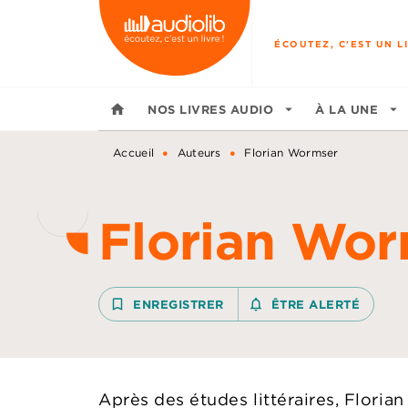
MENU
RECHERCHE
CONTENU
ÉCOUTEZ, C'EST UN LI
home
NOS LIVRES AUDIO
arrow_drop_down
À LA UNE
arrow_drop_down
•
•
Accueil
Auteurs
Florian Wormser
Florian Wor
bookmark_border
ENREGISTRER
notifications_none_outline
ÊTRE ALERTÉ
Après des études littéraires, Floria