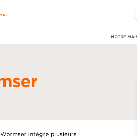
PIED DE PAGE
VRE !
NOTRE MAI
mser
d
n Wormser intègre plusieurs