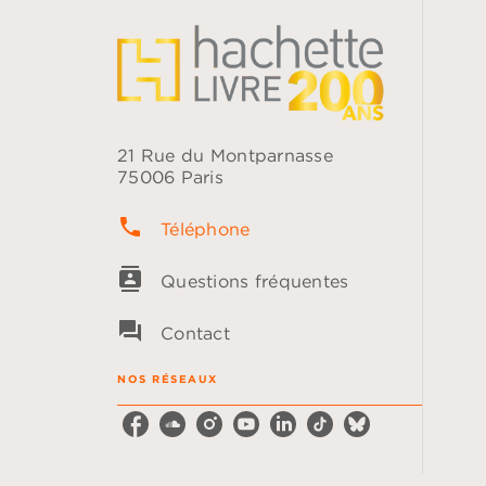
21 Rue du Montparnasse
75006 Paris
phone
Téléphone
contacts
Questions fréquentes
question_answer
Contact
NOS RÉSEAUX