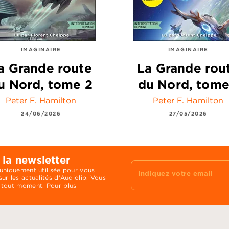
IMAGINAIRE
IMAGINAIRE
a Grande route
La Grande rou
u Nord, tome 2
du Nord, tome
Peter F. Hamilton
Peter F. Hamilton
24/06/2026
27/05/2026
 la newsletter
 uniquement utilisée pour vous
Indiquez votre email
ur les actualités d'Audiolib. Vous
 tout moment. Pour plus