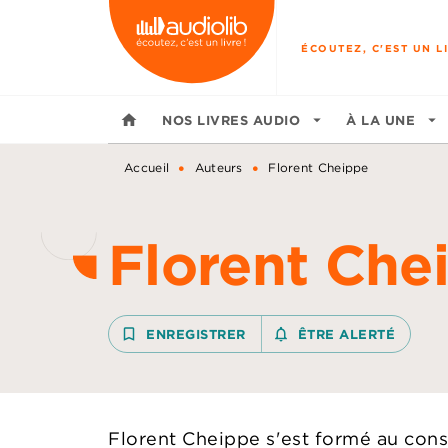
MENU
RECHERCHE
CONTENU
ÉCOUTEZ, C'EST UN LI
home
NOS LIVRES AUDIO
arrow_drop_down
À LA UNE
arrow_drop_down
•
•
Accueil
Auteurs
Florent Cheippe
Florent Che
bookmark_border
ENREGISTRER
notifications_none_outline
ÊTRE ALERTÉ
Florent Cheippe s'est formé au conse