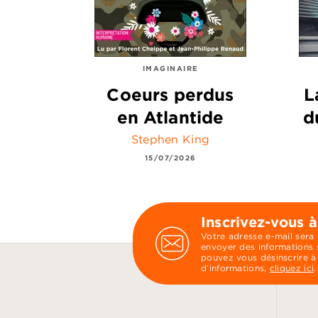
IMAGINAIRE
Coeurs perdus
L
en Atlantide
d
Stephen King
15/07/2026
Inscrivez-vous à
Votre adresse e-mail sera
envoyer des informations s
pouvez vous désinscrire à
d’informations,
cliquez ici
.