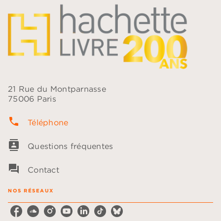
21 Rue du Montparnasse
75006 Paris
phone
Téléphone
contacts
Questions fréquentes
question_answer
Contact
NOS RÉSEAUX