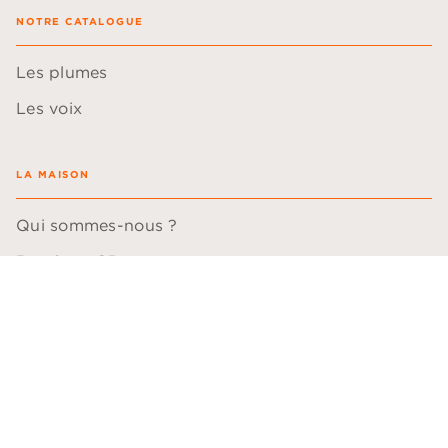
NOTRE CATALOGUE
Les plumes
Les voix
LA MAISON
Qui sommes-nous ?
Boutique CD
Hachette Durable
Questions fréquentes
QUESTIONS PROFESSIONNELLES