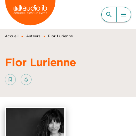
MENU
RECHERCHE
CONTENU
search
menu
PIED DE PAGE
•
•
Accueil
Auteurs
Flor Lurienne
Flor Lurienne
bookmark_border
notifications_none_outlined