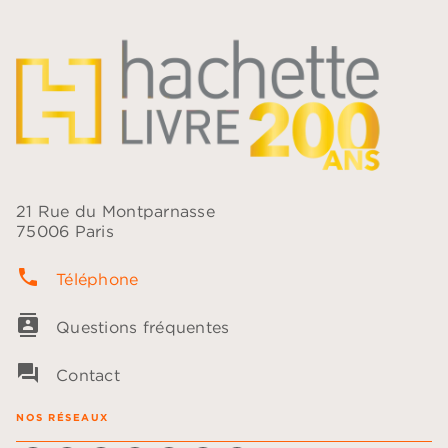
21 Rue du Montparnasse
75006 Paris
phone
Téléphone
contacts
Questions fréquentes
question_answer
Contact
NOS RÉSEAUX