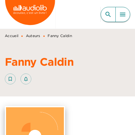
MENU
RECHERCHE
CONTENU
search
menu
PIED DE PAGE
•
•
Accueil
Auteurs
Fanny Caldin
Fanny Caldin
bookmark_border
notifications_none_outlined