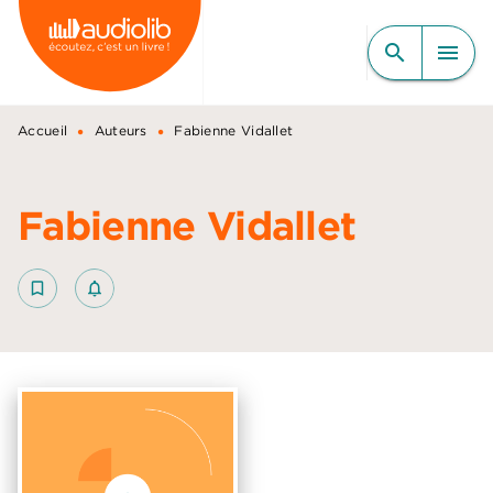
MENU
RECHERCHE
CONTENU
search
menu
PIED DE PAGE
•
•
Accueil
Auteurs
Fabienne Vidallet
Fabienne Vidallet
bookmark_border
notifications_none_outlined