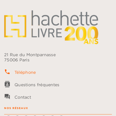
21 Rue du Montparnasse
75006 Paris
phone
Téléphone
contacts
Questions fréquentes
question_answer
Contact
NOS RÉSEAUX