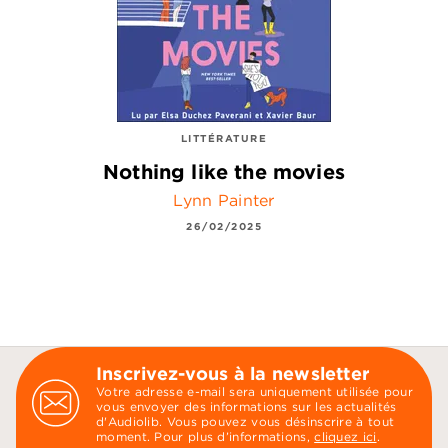
LITTÉRATURE
Nothing like the movies
Lynn Painter
26/02/2025
Inscrivez-vous à la newsletter
Votre adresse e-mail sera uniquement utilisée pour
vous envoyer des informations sur les actualités
d'Audiolib. Vous pouvez vous désinscrire à tout
moment. Pour plus d’informations,
cliquez ici
.