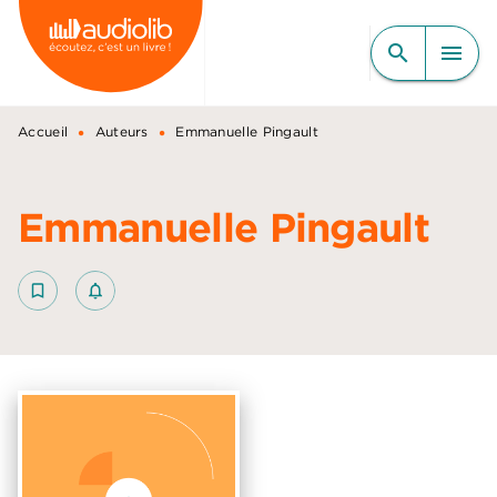
MENU
RECHERCHE
CONTENU
search
menu
PIED DE PAGE
•
•
Accueil
Auteurs
Emmanuelle Pingault
Emmanuelle Pingault
bookmark_border
notifications_none_outlined