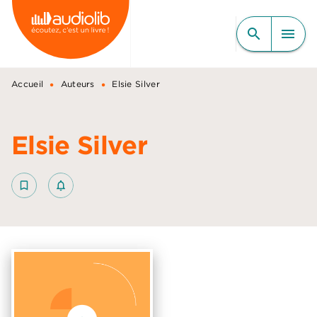
MENU
RECHERCHE
CONTENU
search
menu
PIED DE PAGE
•
•
Accueil
Auteurs
Elsie Silver
Elsie Silver
bookmark_border
notifications_none_outlined