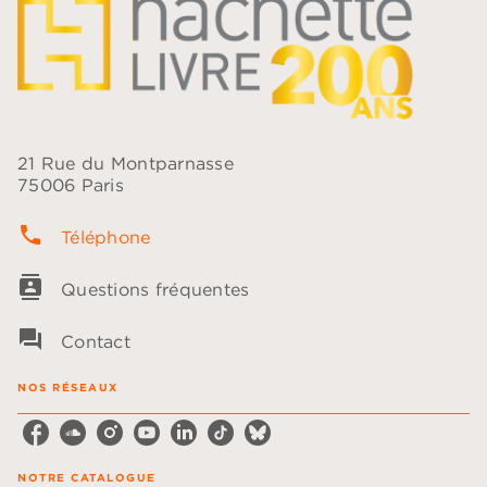
21 Rue du Montparnasse
75006 Paris
phone
Téléphone
contacts
Questions fréquentes
question_answer
Contact
NOS RÉSEAUX
NOTRE CATALOGUE