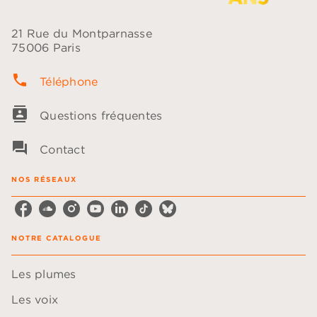
21 Rue du Montparnasse
75006 Paris
phone
Téléphone
contacts
Questions fréquentes
question_answer
Contact
NOS RÉSEAUX
NOTRE CATALOGUE
Les plumes
Les voix