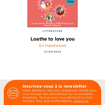
LITTÉRATURE
Loathe to love you
Ali Hazelwood
21/05/2025
Inscrivez-vous à la newsletter
Votre adresse e-mail sera uniquement utilisée pour
vous envoyer des informations sur les actualités
d'Audiolib. Vous pouvez vous désinscrire à tout
moment. Pour plus d’informations,
cliquez ici
.