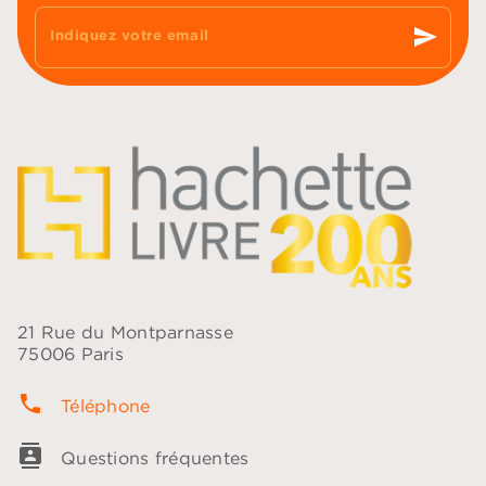
send
Indiquez votre email
21 Rue du Montparnasse
75006 Paris
phone
Téléphone
contacts
Questions fréquentes