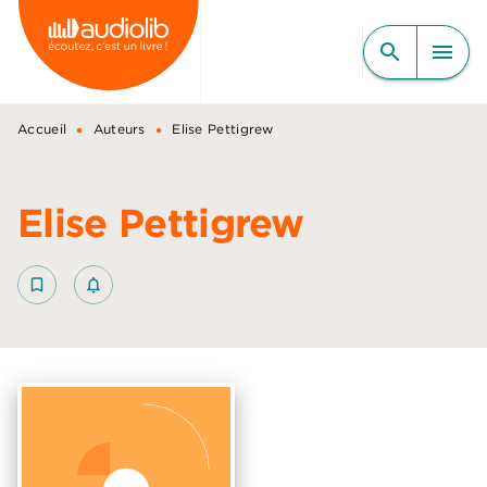
MENU
RECHERCHE
CONTENU
search
menu
PIED DE PAGE
•
•
Accueil
Auteurs
Elise Pettigrew
Elise Pettigrew
bookmark_border
notifications_none_outlined