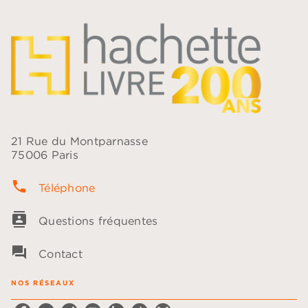
21 Rue du Montparnasse
75006 Paris
phone
Téléphone
contacts
Questions fréquentes
question_answer
Contact
NOS RÉSEAUX