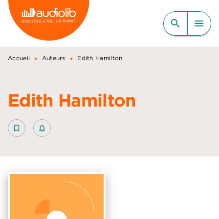
MENU
RECHERCHE
CONTENU
search
menu
PIED DE PAGE
•
•
Accueil
Auteurs
Edith Hamilton
Edith Hamilton
bookmark_border
notifications_none_outlined