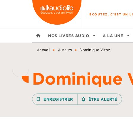
MENU
RECHERCHE
CONTENU
ÉCOUTEZ, C'EST UN LI
home
NOS LIVRES AUDIO
arrow_drop_down
À LA UNE
arrow_drop_down
•
•
Accueil
Auteurs
Dominique Vitoz
Dominique 
bookmark_border
ENREGISTRER
notifications_none_outline
ÊTRE ALERTÉ