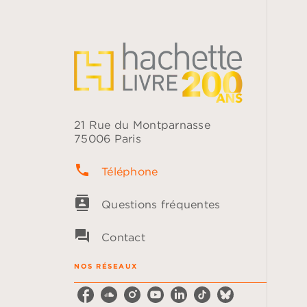
21 Rue du Montparnasse
75006 Paris
phone
Téléphone
contacts
Questions fréquentes
question_answer
Contact
NOS RÉSEAUX