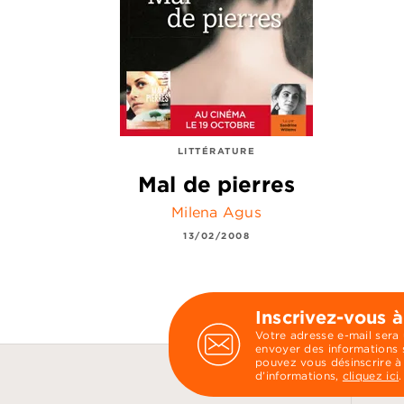
LITTÉRATURE
Mal de pierres
Milena Agus
13/02/2008
Inscrivez-vous à
Votre adresse e-mail sera
envoyer des informations s
pouvez vous désinscrire à
d’informations,
cliquez ici
.